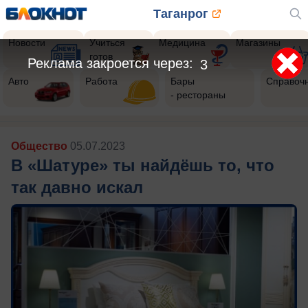
Таганрог
Новости
Учиться
Медицина
Магазины
готов
Авто
Работа
Бары
Справоч
- рестораны
Общество
05.07.2023
В «Шатуре» ты найдёшь то, что
так давно искал