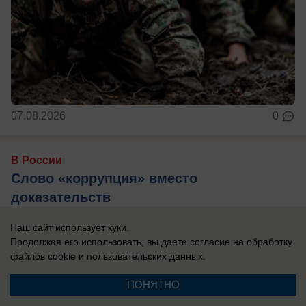
07.08.2026
0
В России
Слово «коррупция» вместо
доказательств
Предприниматели, которые в конце 1990-х —
Наш сайт использует куки.
начале 2000-х годов построили инфраструктуру
Продолжая его использовать, вы даете согласие на обработку
файлов cookie
и пользовательских данных.
ВДЦ «Смена», оцененную государством в ...
ПОНЯТНО