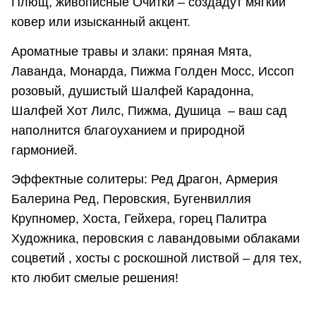
Плющ, живописные Очитки – создадут мягкий
ковер или изысканный акцент.
Ароматные травы и злаки: пряная Мята,
Лаванда, Монарда, Пижма Голден Мосс, Иссоп
розовый, душистый Шалфей Карадонна,
Шалфей Хот Лилс, Пижма, Душица – ваш сад
наполнится благоуханием и природной
гармонией.
Эффектные солитеры: Ред Драгон, Армерия
Балерина Ред, Перовския, Бугенвиллия
Крупномер, Хоста, Гейхера, горец Палитра
Художника, перовския с лавандовыми облаками
соцветий , хосты с роскошной листвой – для тех,
кто любит смелые решения!