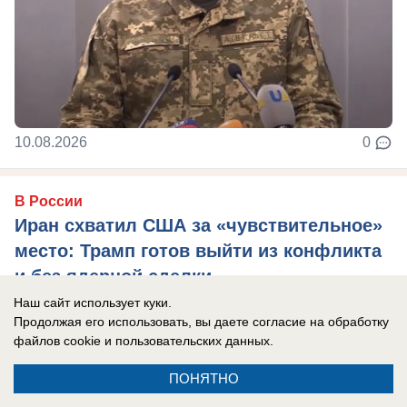
10.08.2026
0
В России
Иран схватил США за «чувствительное»
место: Трамп готов выйти из конфликта
и без ядерной сделки
Наш сайт использует куки.
Президент США уже готов ограничиться
Продолжая его использовать, вы даете согласие на обработку
единственным требованием - открыть Ормузский
файлов cookie
и пользовательских данных.
пролив, пишет The Wall Street Journal.
ПОНЯТНО