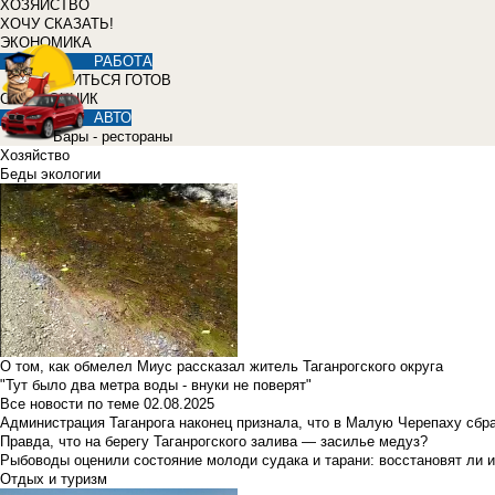
ХОЗЯЙСТВО
ХОЧУ СКАЗАТЬ!
ЭКОНОМИКА
РАБОТА
УЧИТЬСЯ ГОТОВ
СПРАВОЧНИК
АВТО
Бары - рестораны
Хозяйство
Беды экологии
О том, как обмелел Миус рассказал житель Таганрогского округа
"Тут было два метра воды - внуки не поверят"
Все новости по теме
02.08.2025
Администрация Таганрога наконец признала, что в Малую Черепаху сбр
Правда, что на берегу Таганрогского залива — засилье медуз?
Рыбоводы оценили состояние молоди судака и тарани: восстановят ли и
Отдых и туризм