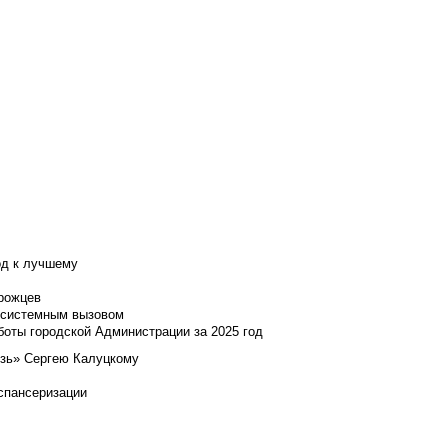
од к лучшему
нрожцев
и системным вызовом
боты городской Администрации за 2025 год
язь» Сергею Калуцкому
испансеризации