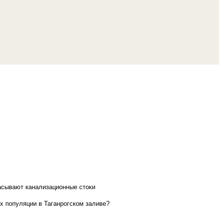
асывают канализационные стоки
х популяции в Таганрогском заливе?