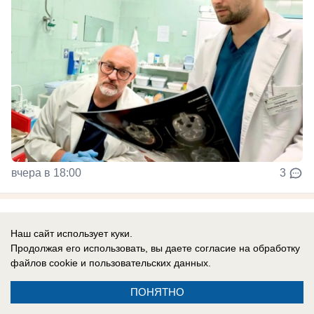
вчера в 18:00
3
Мы из Таганрога
Наш сайт использует куки.
Молодая мама и блогер Настя «Персона»
Продолжая его использовать, вы даете согласие на обработку
рассказала, как совмещать работу,
файлов cookie
и пользовательских данных.
семью и путешествия
ПОНЯТНО
До 28 лет она успела посетить 13 стран и