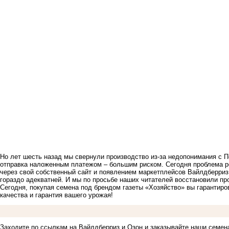
Но лет шесть назад мы свернули производство из-за недопонимания с П
отправка наложенным платежом – большим риском. Сегодня проблема р
через свой собственный сайт и появлением маркетплейсов Вайлдберриз 
гораздо адекватней. И мы по просьбе наших читателей восстановили п
Сегодня, покупая семена под брендом газеты «Хозяйство» вы гарантиров
качества и гарантия вашего урожая!
Заходите по ссылкам на Вайлдберриз и Озон и заказывайте наши семен