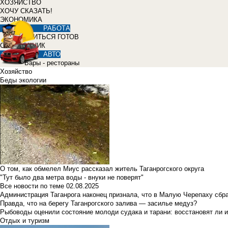
ХОЗЯЙСТВО
ХОЧУ СКАЗАТЬ!
ЭКОНОМИКА
РАБОТА
УЧИТЬСЯ ГОТОВ
СПРАВОЧНИК
АВТО
Бары - рестораны
Хозяйство
Беды экологии
О том, как обмелел Миус рассказал житель Таганрогского округа
"Тут было два метра воды - внуки не поверят"
Все новости по теме
02.08.2025
Администрация Таганрога наконец признала, что в Малую Черепаху сбр
Правда, что на берегу Таганрогского залива — засилье медуз?
Рыбоводы оценили состояние молоди судака и тарани: восстановят ли и
Отдых и туризм