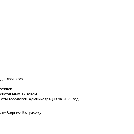
од к лучшему
нрожцев
и системным вызовом
боты городской Администрации за 2025 год
язь» Сергею Калуцкому