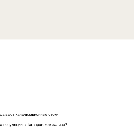
асывают канализационные стоки
х популяции в Таганрогском заливе?