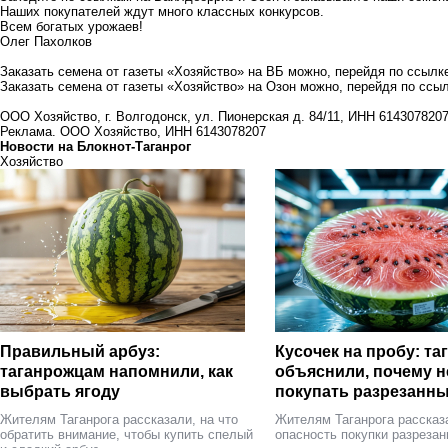
Наших покупателей ждут много классных конкурсов.
Всем богатых урожаев!
Олег Пахолков
Заказать семена от газеты «Хозяйство» на ВБ можно, перейдя
по ссылк
Заказать семена от газеты «Хозяйство» на Озон можно, перейдя
по ссы
ООО Хозяйство, г. Волгодонск, ул. Пионерская д. 84/11, ИНН 61430782
Реклама. ООО Хозяйство, ИНН 6143078207
Новости на Блoкнoт-Таганрог
Хозяйство
Правильный арбуз:
Кусочек на пробу: т
таганрожцам напомнили, как
объяснили, почему н
выбрать ягоду
покупать разрезанны
Жителям Таганрога рассказали, на что
Жителям Таганрога рассказ
обратить внимание, чтобы купить спелый
опасность покупки разрезан