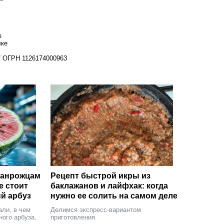
е
лке
07 ОГРН 1126174000963
аганрожцам
Рецепт быстрой икры из
е стоит
баклажанов и лайфхак: когда
й арбуз
нужно ее солить на самом деле
али, в чем
Делимся экспресс-вариантом
ного арбуза.
приготовления.