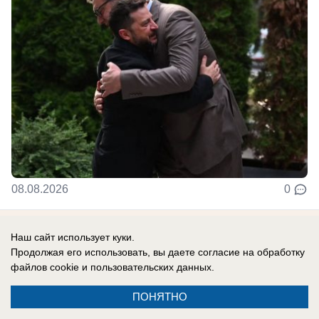
08.08.2026
0
В России
Наш сайт использует куки.
Продолжая его использовать, вы даете согласие на обработку
Гороскоп по знакам зодиака на 9 августа
файлов cookie
и пользовательских данных.
9 августа события заставят чаще
прислушиваться не только к логике, но и к
ПОНЯТНО
собственным ощущениям. Убывающая Луна