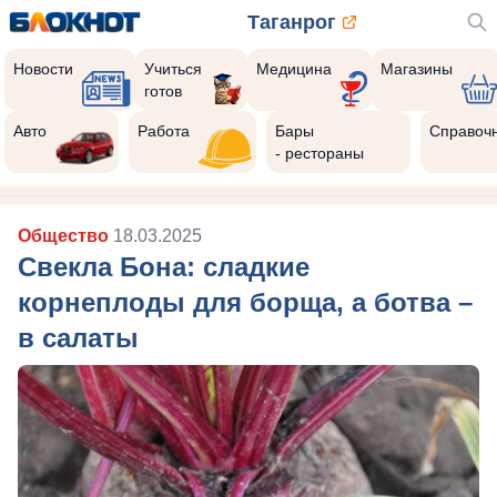
Таганрог
Новости
Учиться
Медицина
Магазины
готов
Авто
Работа
Бары
Справоч
- рестораны
Общество
18.03.2025
Свекла Бона: сладкие
корнеплоды для борща, а ботва –
в салаты