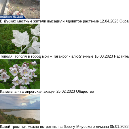
В Дубках местные жители высадили ядовитое растение
12.04.2023
Обра
Тополя, тополя в город мой – Таганрог - влюблённые
16.03.2023
Растите
Катальпа - таганрогская акация
25.02.2023
Общество
Какой тростник можно встретить на берегу Миусского лимана
05.01.202