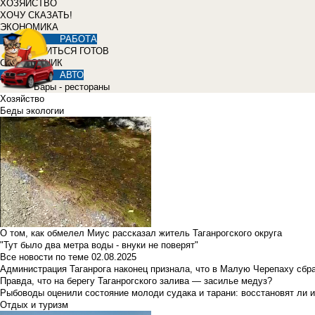
ХОЗЯЙСТВО
ХОЧУ СКАЗАТЬ!
ЭКОНОМИКА
РАБОТА
УЧИТЬСЯ ГОТОВ
СПРАВОЧНИК
АВТО
Бары - рестораны
Хозяйство
Беды экологии
О том, как обмелел Миус рассказал житель Таганрогского округа
"Тут было два метра воды - внуки не поверят"
Все новости по теме
02.08.2025
Администрация Таганрога наконец признала, что в Малую Черепаху сбр
Правда, что на берегу Таганрогского залива — засилье медуз?
Рыбоводы оценили состояние молоди судака и тарани: восстановят ли и
Отдых и туризм