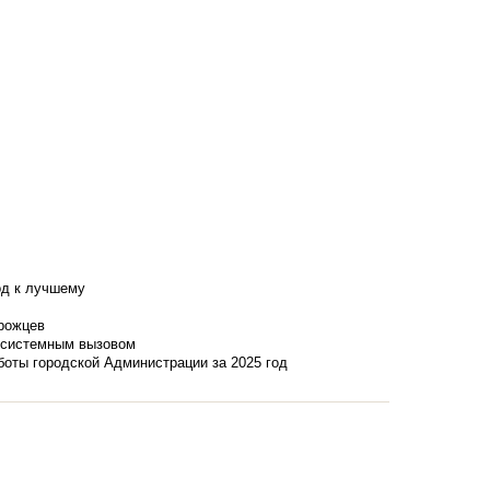
од к лучшему
нрожцев
и системным вызовом
боты городской Администрации за 2025 год