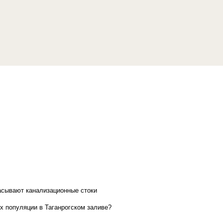
асывают канализационные стоки
х популяции в Таганрогском заливе?