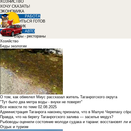
ХОЗЯЙСТВО
ХОЧУ СКАЗАТЬ!
ЭКОНОМИКА
РАБОТА
УЧИТЬСЯ ГОТОВ
СПРАВОЧНИК
АВТО
Бары - рестораны
Хозяйство
Беды экологии
О том, как обмелел Миус рассказал житель Таганрогского округа
"Тут было два метра воды - внуки не поверят"
Все новости по теме
02.08.2025
Администрация Таганрога наконец признала, что в Малую Черепаху сбр
Правда, что на берегу Таганрогского залива — засилье медуз?
Рыбоводы оценили состояние молоди судака и тарани: восстановят ли и
Отдых и туризм