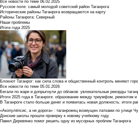
Все новости по теме
06.02.2025
Русское поле: самый молодой советский район Таганрога
Исторические районы Таганрога возвращаются на карту
Районы Таганрога: Северный
Наши проблемы
Итоги года 2025
Блокнот Таганрог: как сила слова и общественный контроль меняют гор
Все новости по теме
05.01.2026
Бегали по жаре и допрыгнули до облаков: увлекательные рекорды тага
Итоги 2025 года в Таганроге: образование между триумфом, ремонтом 
В Таганроге стало больше денег и появилась новая должность: итоги ра
«Акопулёпсис, а не дорога» : таганрожец возмущен латками по улице Ч
Донские школы прошли проверку к новому учебному году
Павел Деревянко помог решить одну из мусорных проблем Таганрога