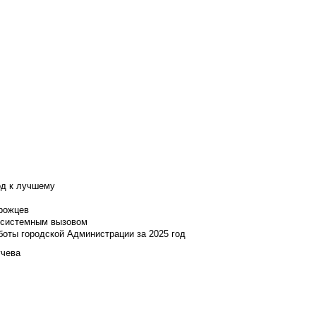
од к лучшему
нрожцев
и системным вызовом
боты городской Администрации за 2025 год
учева