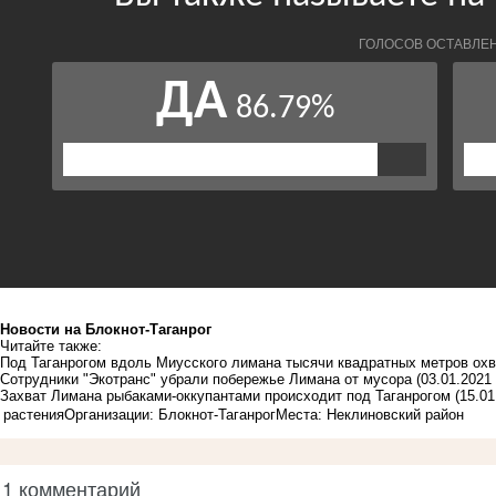
Новости на Блoкнoт-Таганрог
Читайте также:
Под Таганрогом вдоль Миусского лимана тысячи квадратных метров ох
Сотрудники "Экотранс" убрали побережье Лимана от мусора
(03.01.2021 
Захват Лимана рыбаками-оккупантами происходит под Таганрогом
(15.01
растения
Организации: Блокнот-Таганрог
Места: Неклиновский район
1 комментарий