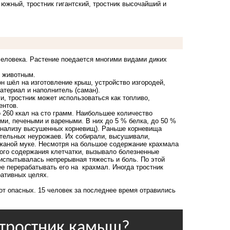
южный, тростник гигантский, тростник высочайший и
 человека. Растение поедается многими видами диких
м животным.
н шёл на изготовление крыш, устройство изгородей,
атериал и наполнитель (саман).
и, тростник может использоваться как топливо,
ентов.
 260 ккал на сто грамм. Наибольшее количество
ми, печеными и вареными. В них до 5 % белка, до 50 %
о анализу высушенных корневищ). Раньше корневища
ительных неурожаев. Их собирали, высушивали,
ржаной муке. Несмотря на большое содержание крахмала
чного содержания клетчатки, вызывало болезненные
 испытывалась непрерывная тяжесть и боль. По этой
ее перерабатывать его на крахмал. Иногда тростник
ативных целях.
от опасных.
15 человек за последнее время отравились