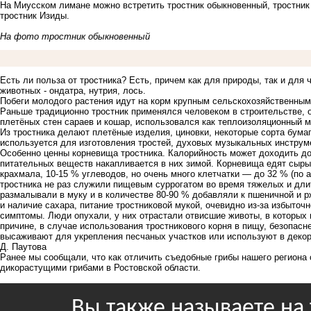
На Миусском лимане можно встретить тростник обыкновенный, тростник 
тростник Изиды.
На фото тростник обыкновенный
Есть ли польза от тростника? Есть, причем как для природы, так и для
животных - ондатра, нутрия, лось.
Побеги молодого растения идут на корм крупным сельскохозяйственны
Раньше традиционно тростник применялся человеком в строительстве, о
плетёных стен сараев и кошар, использовался как теплоизоляционный м
Из тростника делают плетёные изделия, циновки, некоторые сорта бумаг
используется для изготовления тростей, духовых музыкальных инструм
Особенно ценны корневища тростника. Калорийность может доходить до
питательных веществ накапливается в них зимой. Корневища едят сыры
крахмала, 10-15 % углеводов, но очень много клетчатки — до 32 % (п
тростника не раз служили пищевым суррогатом во время тяжелых и дл
размалывали в муку и в количестве 80-90 % добавляли к пшеничной и 
и наличие сахара, питание тростниковой мукой, очевидно из-за избыто
симптомы. Люди опухали, у них отрастали отвисшие животы, в которых
причине, в случае использования тростникового корня в пищу, безопасн
высаживают для укрепления песчаных участков или используют в декор
Д. Паутова
Ранее мы сообщали, что
к
ак отличить съедобные грибы нашего региона 
дикорастущими грибами в Ростовской области.