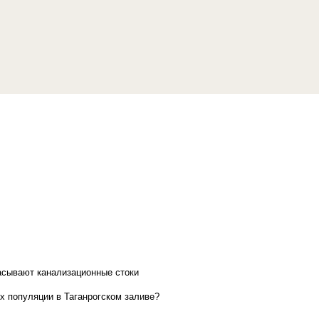
асывают канализационные стоки
х популяции в Таганрогском заливе?