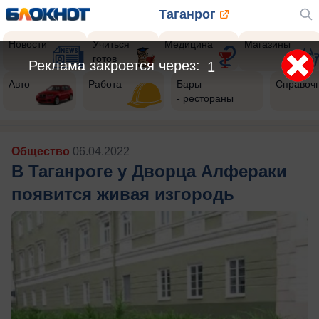
Таганрог
Новости
Учиться
Медицина
Магазины
готов
Авто
Работа
Бары
Справоч
- рестораны
Общество
06.04.2022
В Таганроге у Дворца Алфераки
появится живая изгородь