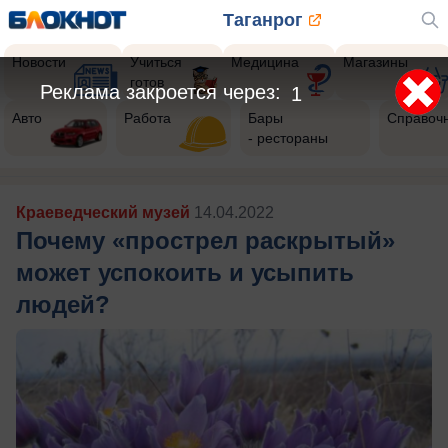
Таганрог
Новости
Учиться
Медицина
Магазины
готов
Авто
Работа
Бары
Справоч
- рестораны
Краеведческий музей
14.04.2022
Почему «прострел раскрытый»
может успокоить и усыпить
людей?