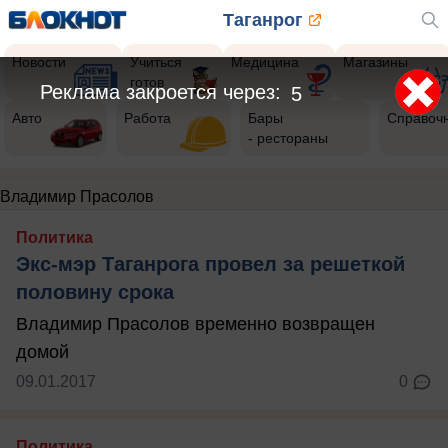
Таганрог
Новости
Учиться
Медицина
Магазины
готов
Реклама закроется через:
4
Авто
Работа
Бары
Справоч
- рестораны
Владимир Прасолов
Политика
Экс-мэр Таганрога провел за решеткой
половину срока
Владимир Прасолов временно возвращен
домой
09.01.2017
0
Политика