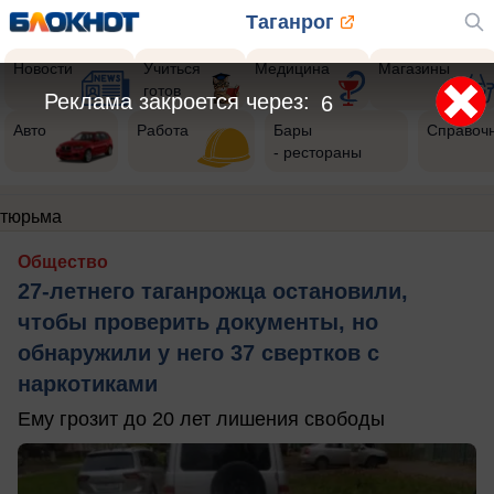
Таганрог
Новости
Учиться
Медицина
Магазины
готов
Реклама закроется через:
5
Авто
Работа
Бары
Справоч
- рестораны
тюрьма
Общество
27-летнего таганрожца остановили,
чтобы проверить документы, но
обнаружили у него 37 свертков с
наркотиками
Ему грозит до 20 лет лишения свободы