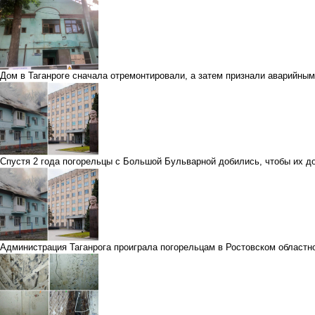
Дом в Таганроге сначала отремонтировали, а затем признали аварийны
Спустя 2 года погорельцы с Большой Бульварной добились, чтобы их д
Администрация Таганрога проиграла погорельцам в Ростовском областн