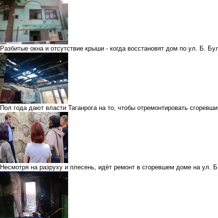
Разбитые окна и отсутствие крыши - когда восстановят дом по ул. Б. Б
Пол года дают власти Таганрога на то, чтобы отремонтировать сгорев
Несмотря на разруху и плесень, идёт ремонт в сгоревшем доме на ул. 