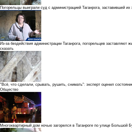
Погорельцы выиграли суд с администрацией Таганрога, заставившей их 
Из-за бездействия администрации Таганрога, погорельцев заставляют 
сказать
"Всё, что сделали, срывать, рушить, снимать": эксперт оценил состоян
Общество
Многоквартирный дом ночью загорелся в Таганроге по улице Большой 