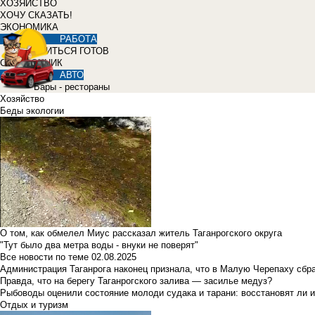
ХОЗЯЙСТВО
ХОЧУ СКАЗАТЬ!
ЭКОНОМИКА
РАБОТА
УЧИТЬСЯ ГОТОВ
СПРАВОЧНИК
АВТО
Бары - рестораны
Хозяйство
Беды экологии
О том, как обмелел Миус рассказал житель Таганрогского округа
"Тут было два метра воды - внуки не поверят"
Все новости по теме
02.08.2025
Администрация Таганрога наконец признала, что в Малую Черепаху сбр
Правда, что на берегу Таганрогского залива — засилье медуз?
Рыбоводы оценили состояние молоди судака и тарани: восстановят ли и
Отдых и туризм