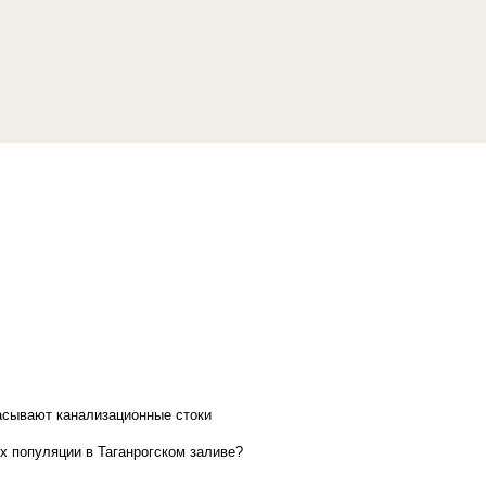
асывают канализационные стоки
х популяции в Таганрогском заливе?