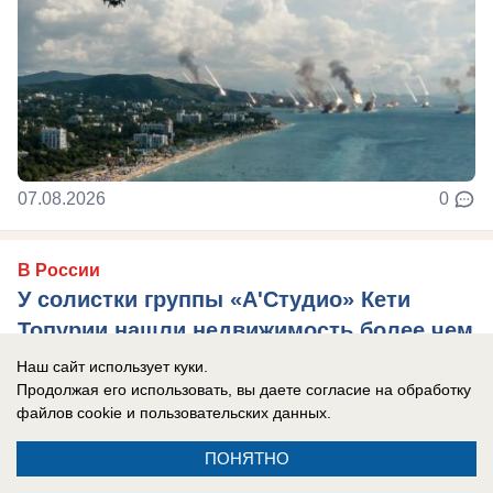
07.08.2026
0
В России
У солистки группы «А'Студио» Кети
Топурии нашли недвижимость более чем
на полмиллиарда рублей
Наш сайт использует куки.
Продолжая его использовать, вы даете согласие на обработку
В активе певицы — столичная квартира,
файлов cookie
и пользовательских данных.
подмосковный особняк и апартаменты в ОАЭ.
ПОНЯТНО