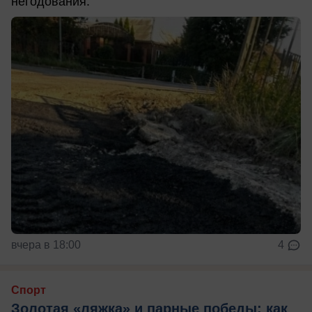
негодования.
вчера в 18:00
4
Спорт
Золотая «ляжка» и парные победы: как