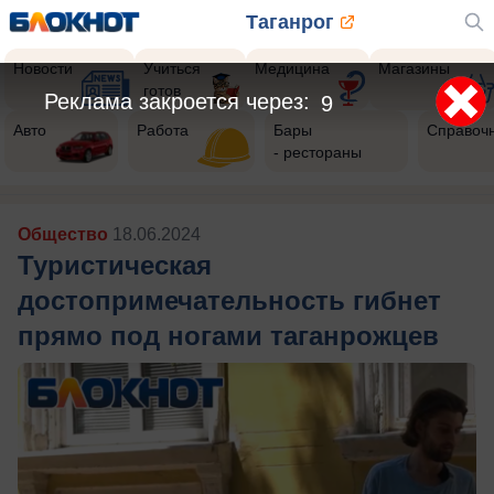
Таганрог
Новости
Учиться
Медицина
Магазины
готов
Реклама закроется через:
7
Авто
Работа
Бары
Справоч
- рестораны
Общество
18.06.2024
Туристическая
достопримечательность гибнет
прямо под ногами таганрожцев