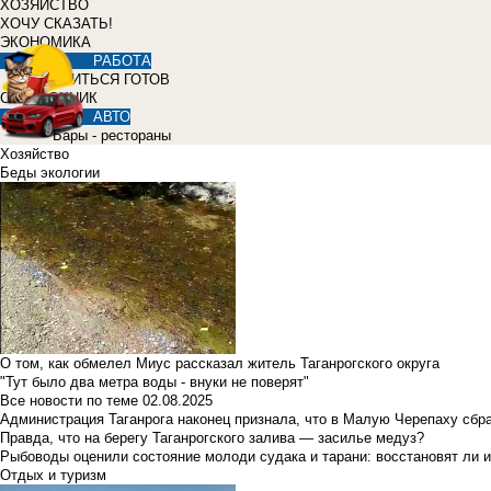
ХОЗЯЙСТВО
ХОЧУ СКАЗАТЬ!
ЭКОНОМИКА
РАБОТА
УЧИТЬСЯ ГОТОВ
СПРАВОЧНИК
АВТО
Бары - рестораны
Хозяйство
Беды экологии
О том, как обмелел Миус рассказал житель Таганрогского округа
"Тут было два метра воды - внуки не поверят"
Все новости по теме
02.08.2025
Администрация Таганрога наконец признала, что в Малую Черепаху сбр
Правда, что на берегу Таганрогского залива — засилье медуз?
Рыбоводы оценили состояние молоди судака и тарани: восстановят ли и
Отдых и туризм