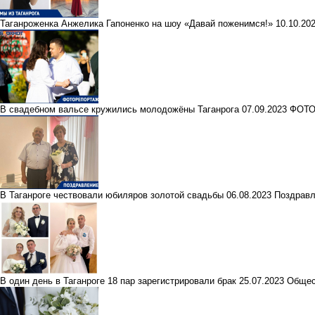
Таганроженка Анжелика Гапоненко на шоу «Давай поженимся!»
10.10.20
В свадебном вальсе кружились молодожёны Таганрога
07.09.2023
ФОТ
В Таганроге чествовали юбиляров золотой свадьбы
06.08.2023
Поздравл
В один день в Таганроге 18 пар зарегистрировали брак
25.07.2023
Общес