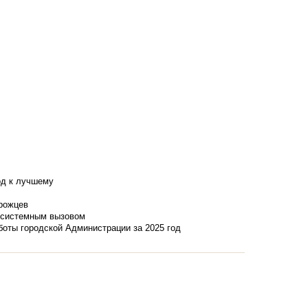
од к лучшему
нрожцев
и системным вызовом
боты городской Администрации за 2025 год