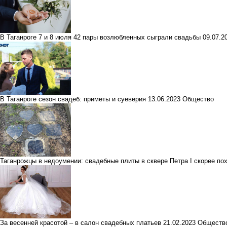
В Таганроге 7 и 8 июля 42 пары возлюбленных сыграли свадьбы
09.07.2
В Таганроге сезон свадеб: приметы и суеверия
13.06.2023
Общество
Таганрожцы в недоумении: свадебные плиты в сквере Петра I скорее п
За весенней красотой – в салон свадебных платьев
21.02.2023
Обществ