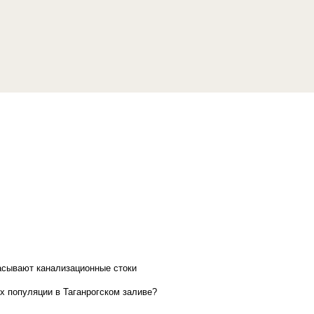
асывают канализационные стоки
х популяции в Таганрогском заливе?