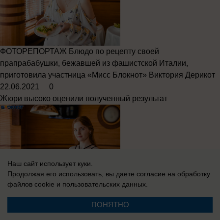
ФОТОРЕПОРТАЖ
Блюдо по рецепту своей
прапрабабушки, бежавшей из фашистской Италии,
приготовила участница «Мисс Блокнот» Виктория Дерикот
22.06.2021
0
Жюри высоко оценили полученный результат
Наш сайт использует куки.
Продолжая его использовать, вы даете согласие на обработку
файлов cookie
и пользовательских данных.
ФОТОРЕПОРТАЖ
"Успеть за 5 минут": участница "Мисс
ПОНЯТНО
Блокнот Таганрог-2021" Ирина Рыжова покорила жюри на