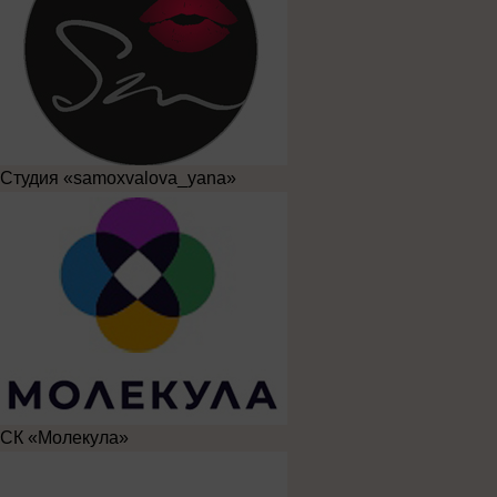
Студия «samoxvalova_yana»
СК «Молекула»