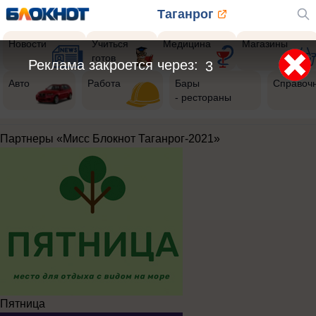
Таганрог
Новости
Учиться
Медицина
Магазины
готов
Реклама закроется через:
1
Авто
Работа
Бары
Справоч
- рестораны
Партнеры «Мисс Блокнот Таганрог-2021»
Пятница