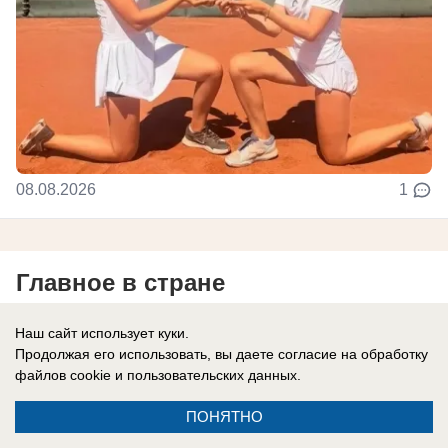
08.08.2026
1
Главное в стране
Наш сайт использует куки.
В России
Продолжая его использовать, вы даете согласие на обработку
«Ложись, бумеранг летит!»: рыдающие
файлов cookie
и пользовательских данных.
украинцы начали получать товары со
ПОНЯТНО
сгоревших складов Rozetka и «Нова