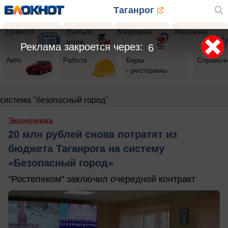
Таганрог
Новости
Учиться
Медицина
Магазины
готов
Реклама закроется через:
6
Авто
Работа
Бары
Справоч
- рестораны
система "безопасный город"
Экономика
20 млн рублей снова потратят из
бюджета Таганрога на систему
«Безопасный город»
"Ростелеком" заключил очередной контракт