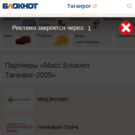
Таганрог
Новости
Учиться
Медицина
Магазины
готов
Авто
Работа
Бары
Справоч
- рестораны
Партнеры «Мисс Блокнот
Таганрог-2025»
МедЭксперт
ГРИНВИЧ ПАРК