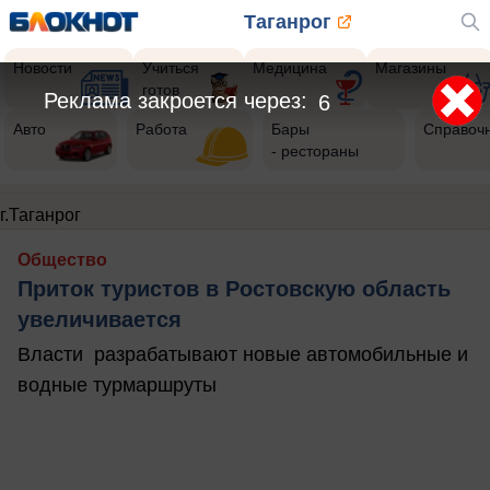
Таганрог
Новости
Учиться
Медицина
Магазины
готов
Реклама закроется через:
4
Авто
Работа
Бары
Справоч
- рестораны
г.Таганрог
Общество
Приток туристов в Ростовскую область
увеличивается
Власти разрабатывают новые автомобильные и
водные турмаршруты