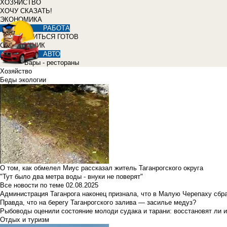
ХОЗЯЙСТВО
ХОЧУ СКАЗАТЬ!
ЭКОНОМИКА
РАБОТА
УЧИТЬСЯ ГОТОВ
СПРАВОЧНИК
АВТО
Бары - рестораны
Хозяйство
Беды экологии
О том, как обмелел Миус рассказал житель Таганрогского округа
"Тут было два метра воды - внуки не поверят"
Все новости по теме
02.08.2025
Администрация Таганрога наконец признала, что в Малую Черепаху сбр
Правда, что на берегу Таганрогского залива — засилье медуз?
Рыбоводы оценили состояние молоди судака и тарани: восстановят ли и
Отдых и туризм