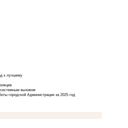
од к лучшему
нрожцев
и системным вызовом
боты городской Администрации за 2025 год