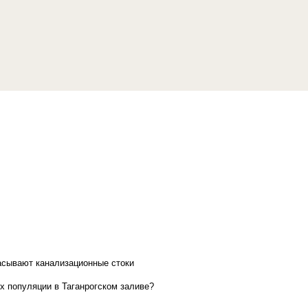
асывают канализационные стоки
х популяции в Таганрогском заливе?