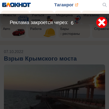
Таганрог
Новости
Учиться
Медицина
Магазины
готов
Реклама закроется через:
6
Авто
Работа
Бары
Справоч
- рестораны
07.10.2022
Взрыв Крымского моста