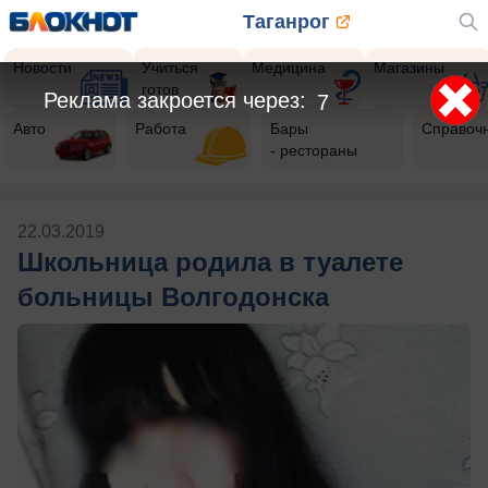
Таганрог
Новости
Учиться
Медицина
Магазины
готов
Реклама закроется через:
7
Авто
Работа
Бары
Справоч
- рестораны
22.03.2019
Школьница родила в туалете
больницы Волгодонска