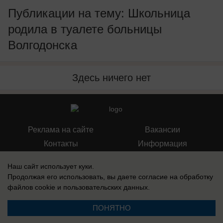
Публикации на тему: Школьница
родила в туалете больницы
Волгодонска
Здесь ничего нет
Реклама на сайте
Вакансии
Контакты
Информация
Наш сайт использует куки.
Продолжая его использовать, вы даете согласие на обработку
файлов cookie
и пользовательских данных.
Запись о регистрации СМИ: Эл № ФС 77-73438, выдано Федеральной
службой по надзору в сфере связи, информационных технологий и
ПОНЯТНО
массовых коммуникаций (Роскомнадзор) 17 августа 2018 г.