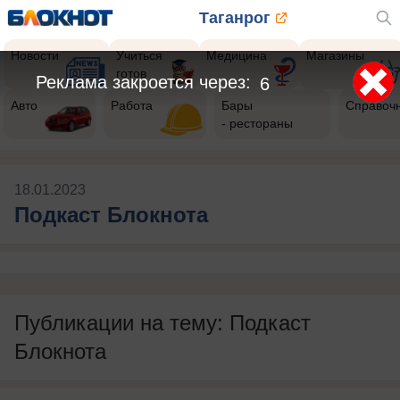
Таганрог
Новости
Учиться
Медицина
Магазины
готов
Реклама закроется через:
6
Авто
Работа
Бары
Справоч
- рестораны
18.01.2023
Подкаст Блокнота
Публикации на тему: Подкаст
Блокнота