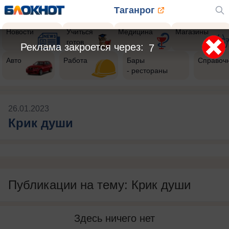
Таганрог
Новости
Учиться
Медицина
Магазины
готов
Реклама закроется через:
7
Авто
Работа
Бары
Справоч
- рестораны
26.01.2023
Крик души
Публикации на тему: Крик души
Здесь ничего нет