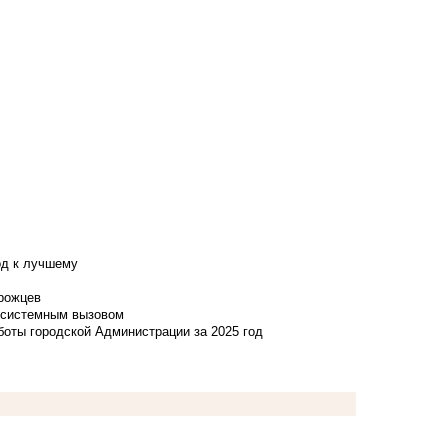
од к лучшему
нрожцев
и системным вызовом
боты городской Администрации за 2025 год