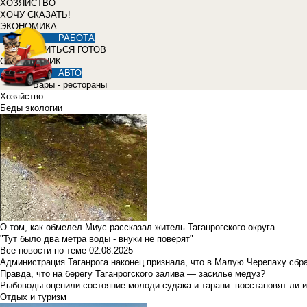
ХОЗЯЙСТВО
ХОЧУ СКАЗАТЬ!
ЭКОНОМИКА
РАБОТА
УЧИТЬСЯ ГОТОВ
СПРАВОЧНИК
АВТО
Бары - рестораны
Хозяйство
Беды экологии
О том, как обмелел Миус рассказал житель Таганрогского округа
"Тут было два метра воды - внуки не поверят"
Все новости по теме
02.08.2025
Администрация Таганрога наконец признала, что в Малую Черепаху сбр
Правда, что на берегу Таганрогского залива — засилье медуз?
Рыбоводы оценили состояние молоди судака и тарани: восстановят ли и
Отдых и туризм