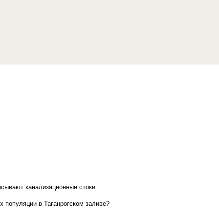
асывают канализационные стоки
х популяции в Таганрогском заливе?