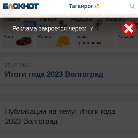
Таганрог
Новости
Учиться
Медицина
Магазины
готов
Реклама закроется через:
7
Авто
Работа
Бары
Справоч
- рестораны
25.12.2023
Итоги года 2023 Волгоград
Публикации на тему: Итоги года
2023 Волгоград