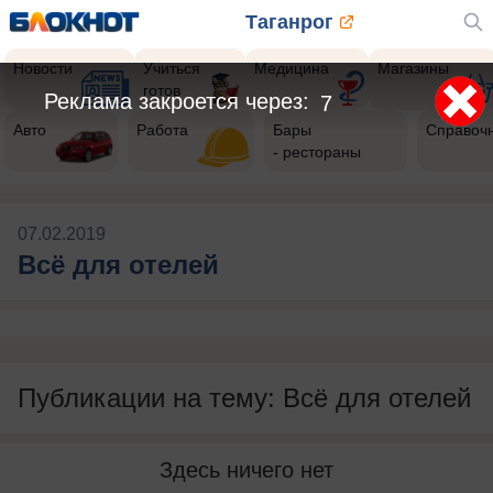
Таганрог
Новости
Учиться
Медицина
Магазины
готов
Реклама закроется через:
7
Авто
Работа
Бары
Справоч
- рестораны
07.02.2019
Всё для отелей
Публикации на тему: Всё для отелей
Здесь ничего нет