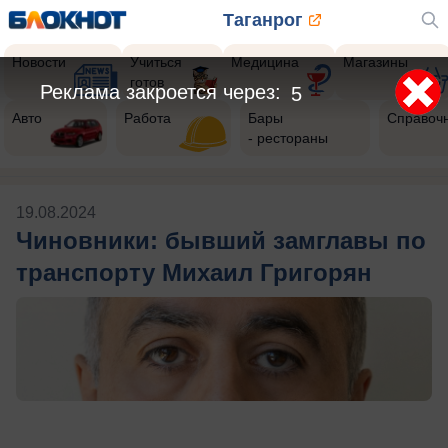
Таганрог
Новости
Учиться
Медицина
Магазины
готов
Реклама закроется через:
2
Авто
Работа
Бары
Справоч
- рестораны
19.08.2024
Чиновники: бывший замглавы по
транспорту Михаил Григорян