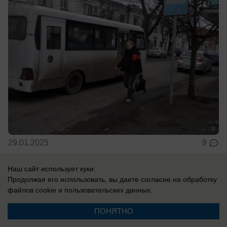
29.01.2025
9
Наш сайт использует куки.
Общество
Продолжая его использовать, вы даете согласие на обработку
Троллейбусы или автобусы:
файлов cookie
и пользовательских данных.
таганрогские власти попросили новый
ПОНЯТНО
транспорт у врио губернатора -