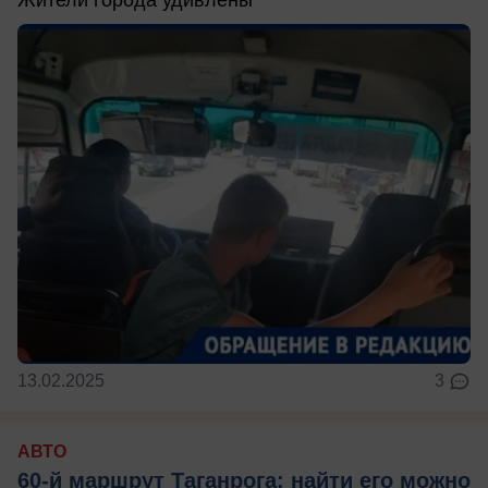
Жители города удивлены
13.02.2025
3
АВТО
60-й маршрут Таганрога: найти его можно