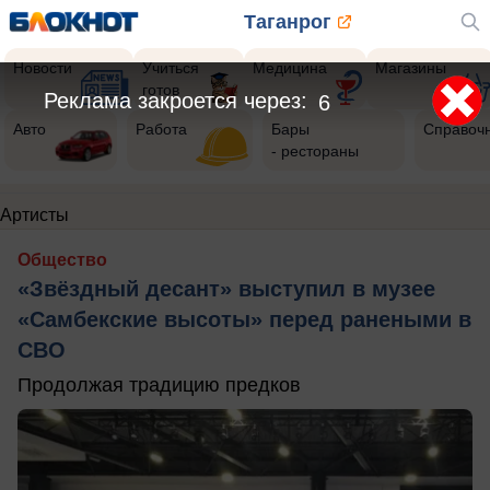
Таганрог
Новости
Учиться
Медицина
Магазины
готов
Реклама закроется через:
5
Авто
Работа
Бары
Справоч
- рестораны
Артисты
Общество
«Звёздный десант» выступил в музее
«Самбекские высоты» перед ранеными в
СВО
Продолжая традицию предков