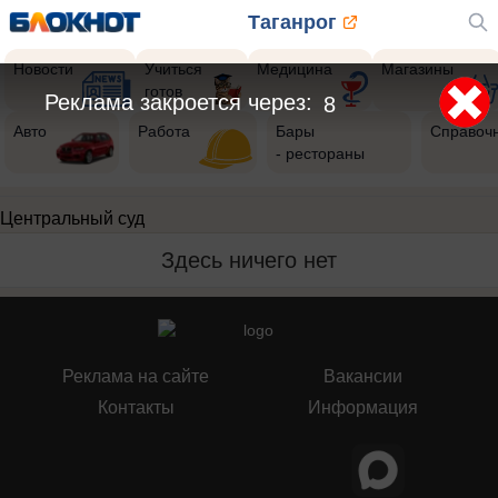
Таганрог
Новости
Учиться
Медицина
Магазины
готов
Реклама закроется через:
8
Авто
Работа
Бары
Справоч
- рестораны
Центральный суд
Здесь ничего нет
Реклама на сайте
Вакансии
Контакты
Информация