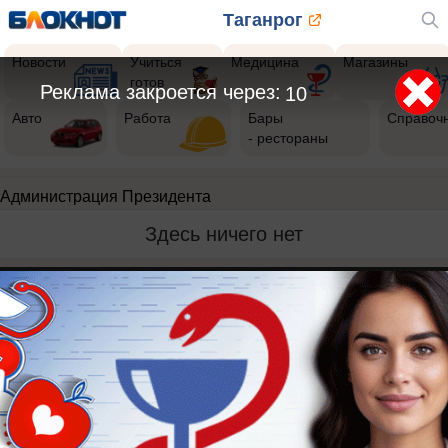
Таганрог
Новости
Учиться
Медицина
Магазины
готов
Реклама закроется через:
10
Авто
Работа
Бары
Справоч
- рестораны
Администрация Президента
Здесь ничего нет
Реклама на сайте
Вакансии
Контакты
Информация