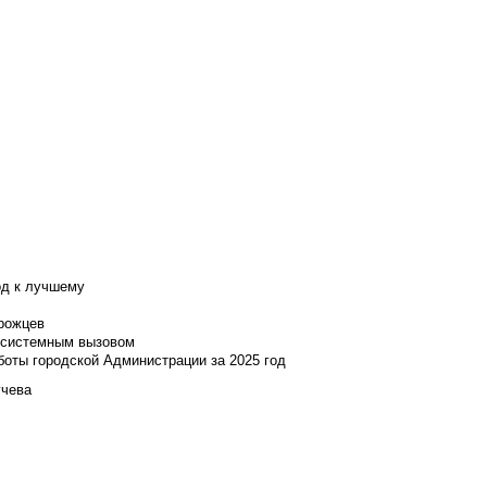
од к лучшему
нрожцев
и системным вызовом
боты городской Администрации за 2025 год
учева