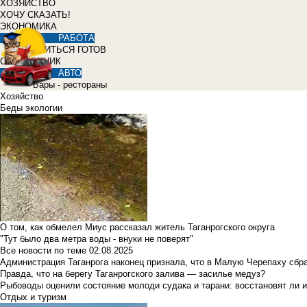
ХОЗЯЙСТВО
ХОЧУ СКАЗАТЬ!
ЭКОНОМИКА
РАБОТА
УЧИТЬСЯ ГОТОВ
СПРАВОЧНИК
АВТО
Бары - рестораны
Хозяйство
Беды экологии
О том, как обмелел Миус рассказал житель Таганрогского округа
"Тут было два метра воды - внуки не поверят"
Все новости по теме
02.08.2025
Администрация Таганрога наконец признала, что в Малую Черепаху сбр
Правда, что на берегу Таганрогского залива — засилье медуз?
Рыбоводы оценили состояние молоди судака и тарани: восстановят ли и
Отдых и туризм