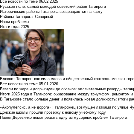
Все новости по теме
06.02.2025
Русское поле: самый молодой советский район Таганрога
Исторические районы Таганрога возвращаются на карту
Районы Таганрога: Северный
Наши проблемы
Итоги года 2025
Блокнот Таганрог: как сила слова и общественный контроль меняют гор
Все новости по теме
05.01.2026
Бегали по жаре и допрыгнули до облаков: увлекательные рекорды тага
Итоги 2025 года в Таганроге: образование между триумфом, ремонтом 
В Таганроге стало больше денег и появилась новая должность: итоги ра
«Акопулёпсис, а не дорога» : таганрожец возмущен латками по улице Ч
Донские школы прошли проверку к новому учебному году
Павел Деревянко помог решить одну из мусорных проблем Таганрога