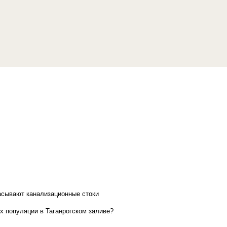
асывают канализационные стоки
х популяции в Таганрогском заливе?