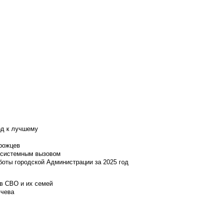
од к лучшему
нрожцев
и системным вызовом
боты городской Администрации за 2025 год
ов СВО и их семей
учева