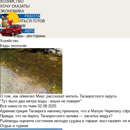
ХОЗЯЙСТВО
ХОЧУ СКАЗАТЬ!
ЭКОНОМИКА
РАБОТА
УЧИТЬСЯ ГОТОВ
СПРАВОЧНИК
АВТО
Бары - рестораны
Хозяйство
Беды экологии
О том, как обмелел Миус рассказал житель Таганрогского округа
"Тут было два метра воды - внуки не поверят"
Все новости по теме
02.08.2025
Администрация Таганрога наконец признала, что в Малую Черепаху сбр
Правда, что на берегу Таганрогского залива — засилье медуз?
Рыбоводы оценили состояние молоди судака и тарани: восстановят ли и
Отдых и туризм