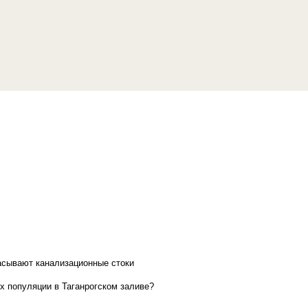
асывают канализационные стоки
х популяции в Таганрогском заливе?