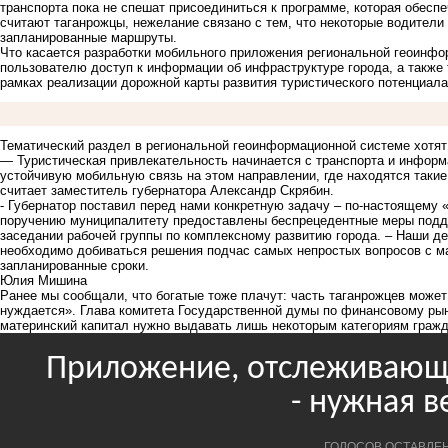
транспорта пока не спешат присоединиться к программе, которая обеспе
считают таганрожцы, нежелание связано с тем, что некоторые водители
запланированные маршруты.
Что касается разработки мобильного приложения региональной геоинфо
пользователю доступ к информации об инфраструктуре города, а также 
рамках реализации дорожной карты развития туристического потенциала
Тематический раздел в региональной геоинформационной системе хотят 
— Туристическая привлекательность начинается с транспорта и информ
устойчивую мобильную связь на этом направлении, где находятся такие
считает заместитель губернатора Александр Скрябин.
- Губернатор поставил перед нами конкретную задачу – по-настоящему «
поручению муниципалитету предоставлены беспрецедентные меры подд
заседании рабочей группы по комплексному развитию города. – Наши д
необходимо добиваться решения подчас самых непростых вопросов с м
запланированные сроки.
Юлия Мишина
Ранее мы сообщали, что
богатые тоже плачут: часть таганрожцев может
нуждается». Глава комитета Государственной думы по финансовому рын
материнский капитал нужно выдавать лишь некоторым категориям гражд