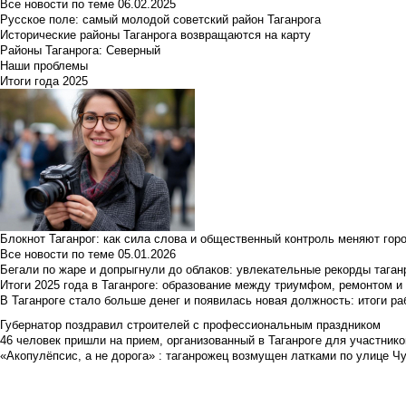
Все новости по теме
06.02.2025
Русское поле: самый молодой советский район Таганрога
Исторические районы Таганрога возвращаются на карту
Районы Таганрога: Северный
Наши проблемы
Итоги года 2025
Блокнот Таганрог: как сила слова и общественный контроль меняют гор
Все новости по теме
05.01.2026
Бегали по жаре и допрыгнули до облаков: увлекательные рекорды тага
Итоги 2025 года в Таганроге: образование между триумфом, ремонтом 
В Таганроге стало больше денег и появилась новая должность: итоги ра
Губернатор поздравил строителей с профессиональным праздником
46 человек пришли на прием, организованный в Таганроге для участник
«Акопулёпсис, а не дорога» : таганрожец возмущен латками по улице Ч