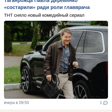
Таганрожца Павла Деревянко
«состарили» ради роли главврача
ТНТ сняло новый комедийный сериал
вчера в 09:50
1