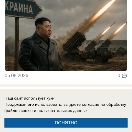
05.08.2026
0
В России
Наш сайт использует куки.
Экс-солистка «Стрелок» раскрыла
Продолжая его использовать, вы даете согласие на обработку
правду о романе с Кириллом Андреевым
файлов cookie
и пользовательских данных.
из «Иванушек»: «Эта была любовь»
ПОНЯТНО
Мария Корнеева прокомментировала свое