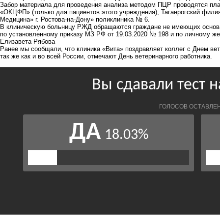
Забор материала для проведения анализа методом ПЦР проводятся пла
«ОКЦФП» (только для пациентов этого учреждения), Таганрогский фил
Медицина» г. Ростова-на-Дону» поликлиника № 6.
В клиническую больницу РЖД обращаются граждане не имеющих основан
по установленному приказу МЗ РФ от 19.03.2020 № 198 и по личному ж
Елизавета Рябова
Ранее мы сообщали, что
клиника «Вита» поздравляет коллег с Днем ве
так же как и во всей России, отмечают День ветеринарного работника.