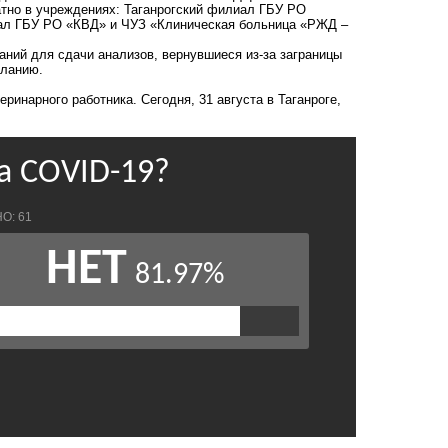
тно в учреждениях: Таганрогский филиал ГБУ РО
иал ГБУ РО «КВД» и ЧУЗ «Клиническая больница «РЖД –
ий для сдачи анализов, вернувшиеся из-за заграницы
еланию.
теринарного работника
. Сегодня, 31 августа в Таганроге,