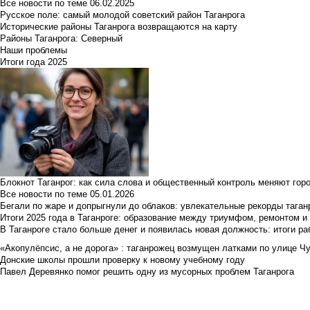
Все новости по теме
06.02.2025
Русское поле: самый молодой советский район Таганрога
Исторические районы Таганрога возвращаются на карту
Районы Таганрога: Северный
Наши проблемы
Итоги года 2025
Блокнот Таганрог: как сила слова и общественный контроль меняют гор
Все новости по теме
05.01.2026
Бегали по жаре и допрыгнули до облаков: увлекательные рекорды тага
Итоги 2025 года в Таганроге: образование между триумфом, ремонтом 
В Таганроге стало больше денег и появилась новая должность: итоги ра
«Акопулёпсис, а не дорога» : таганрожец возмущен латками по улице Ч
Донские школы прошли проверку к новому учебному году
Павел Деревянко помог решить одну из мусорных проблем Таганрога