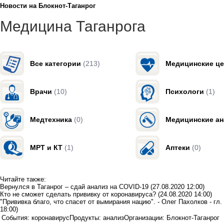
Новости на Блoкнoт-Таганрог
Медицина Таганрога
Все категории
(213)
Медицинские ц
Врачи
(10)
Психологи
(1)
Медтехника
(0)
Медицинские а
МРТ и КТ
(1)
Аптеки
(0)
Читайте также:
Вернулся в Таганрог – сдай анализ на COVID-19
(27.08.2020 12:00)
Кто не сможет сделать прививку от коронавируса?
(24.08.2020 14:00)
"Прививка благо, что спасет от вымирания нацию". - Олег Пахолков - гл
18:00)
События: коронавирус
Продукты: анализ
Организации: Блокнот-Таганрог