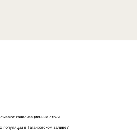
асывают канализационные стоки
х популяции в Таганрогском заливе?