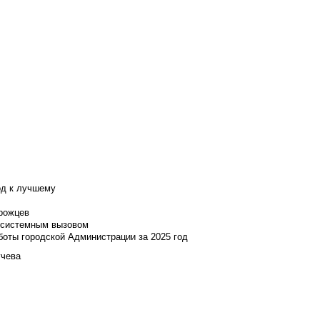
од к лучшему
нрожцев
и системным вызовом
боты городской Администрации за 2025 год
учева