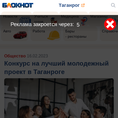
Таганрог
Новости
Учиться
Медицина
Магазины
готов
Реклама закроется через:
2
Авто
Работа
Бары
Справоч
- рестораны
Общество
16.02.2023
Конкурс на лучший молодежный
проект в Таганроге