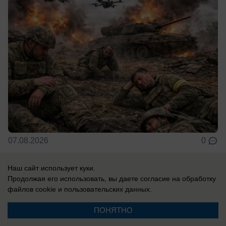
07.08.2026
0
Наш сайт использует куки.
В России
Продолжая его использовать, вы даете согласие на обработку
У солистки группы «А'Студио» Кети
файлов cookie
и пользовательских данных.
Топурии нашли недвижимость более чем
ПОНЯТНО
на полмиллиарда рублей