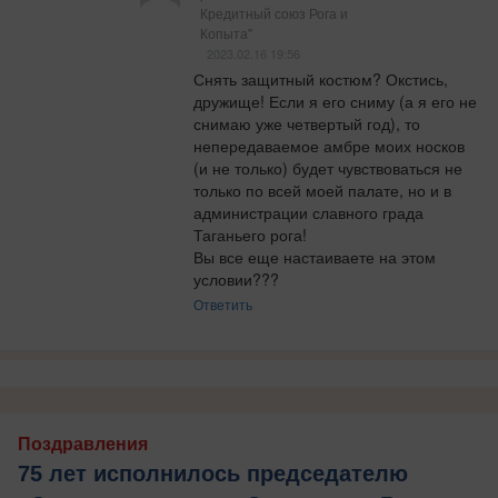
Кредитный союз Рога и
Копыта"
2023.02.16 19:56
Снять защитный костюм? Окстись, 
дружище! Если я его сниму (а я его не 
снимаю уже четвертый год), то 
непередаваемое амбре моих носков 
(и не только) будет чувствоваться не 
только по всей моей палате, но и в 
администрации славного града 
Таганьего рога! 

Вы все еще настаиваете на этом 
условии???
Ответить
Поздравления
75 лет исполнилось председателю