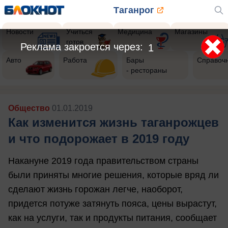
Таганрог
Новости
Учиться
Медицина
Магазины
готов
Авто
Работа
Бары
Справоч
- рестораны
Общество
01.01.2019
Как изменится жизнь таганрожцев
и что подорожает в 2019 году
Накануне 2019 года правительством страны
были приняты многие решения, которые вряд ли
сделают жизнь горожан легче, наоборот,
придется потуже затянуть пояса, цены вырастут,
как на услуги, так и продукты питания, сообщает