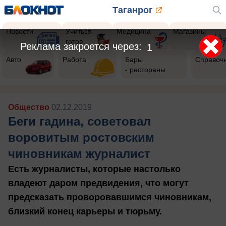
Таганрог
Новости
Учиться
Медицина
Магазины
готов
Авто
Работа
Бары
Справоч
- рестораны
Общество
02.12.2019
Беги гадина, советовал
воровитым ростовским
чиновникам журналист
Есть журналисты, которые настолько
владеют даром предвидения, что могут
предсказать проворовавшимся чиновникам,
близкий конец карьеры и тюрьму.