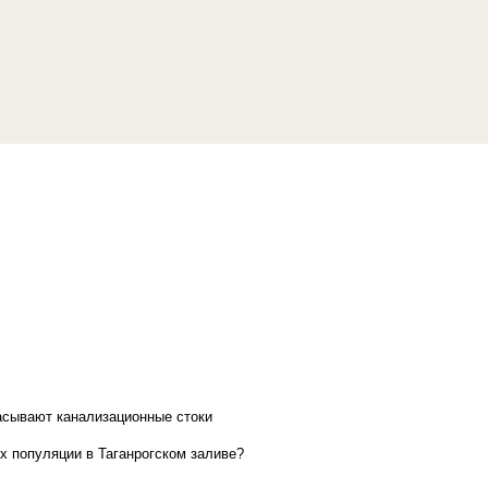
асывают канализационные стоки
х популяции в Таганрогском заливе?