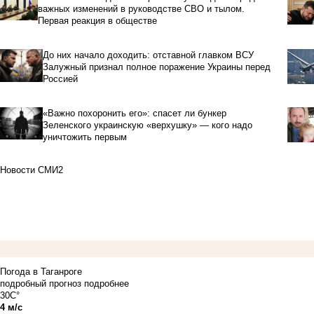
важных изменений в руководстве СВО и тылом.
Первая реакция в обществе
До них начало доходить: отставной главком ВСУ
Залужный признал полное поражение Украины перед
Россией
«Важно похоронить его»: спасет ли бункер
Зеленского украинскую «верхушку» — кого надо
уничтожить первым
Новости СМИ2
Погода в Таганроге
подробный прогноз
подробнее
30C°
4 м/с