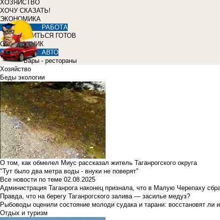
ХОЗЯЙСТВО
ХОЧУ СКАЗАТЬ!
ЭКОНОМИКА
РАБОТА
УЧИТЬСЯ ГОТОВ
СПРАВОЧНИК
АВТО
Бары - рестораны
Хозяйство
Беды экологии
О том, как обмелел Миус рассказал житель Таганрогского округа
"Тут было два метра воды - внуки не поверят"
Все новости по теме
02.08.2025
Администрация Таганрога наконец признала, что в Малую Черепаху сбр
Правда, что на берегу Таганрогского залива — засилье медуз?
Рыбоводы оценили состояние молоди судака и тарани: восстановят ли и
Отдых и туризм