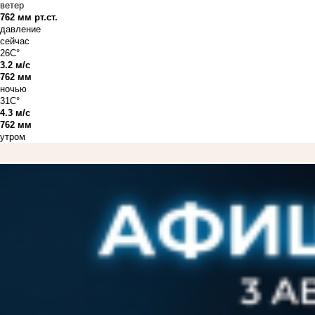
ветер
762 мм рт.ст.
давление
сейчас
26C°
3.2 м/с
762 мм
ночью
31C°
4.3 м/с
762 мм
утром