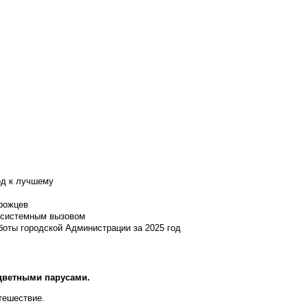
од к лучшему
нрожцев
и системным вызовом
боты городской Администрации за 2025 год
оцветными парусами.
тешествие.