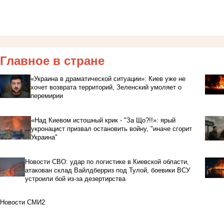
Главное в стране
«Украина в драматической ситуации»: Киев уже не
хочет возврата территорий, Зеленский умоляет о
перемирии
«Над Киевом истошный крик - "За Що?!!»: ярый
укронацист призвал остановить войну, "иначе сгорит
Украина"
Новости СВО: удар по логистике в Киевской области,
атакован склад Вайлдберриз под Тулой, боевики ВСУ
устроили бой из-за дезертирства
Новости СМИ2