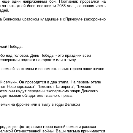
ь ещё один напряжённый бой. Противник прорвался на
за пять дней боев составили 2083 чел., основная часть
адей.
 на Воинском братском кладбище в г.Приекуле (захоронено
ликой Победы.
бо над головой. День Победы - это праздник всей
 совершали подвиги на фронте или в тылу.
 семьей за столом и вспомнить своих героев-защитников.
.
й семьи». Он проводится в два этапа. На первом этапе
нот Новочеркасска", "Блокнот Таганрога", "Блокнот
Затем они будут переданы экспертному жюри Донского
будет назван обладатель главного приза.
семьи на фронте или в тылу в годы Великой
шу редакцию фотографию героя вашей семьи и рассказ
 Великой Отечественной войны. Ваши письма принимаются