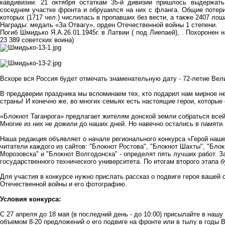
кавдивизии. 21 октября остаткам 35-й дивизии пришлось выдержат
соседнем участке фронта и обрушился на них с фланга. Общие потери 
которых (1717 чел.) числилась в пропавших без вести, а также 2407 лош
Награды: медаль «За Отвагу», орден Отечественной войны 1 степени.
Погиб Шмидько Я.А.26.01.1945г. в Латвии ( под Лиепаей), . Похоронен
23 389 советских воина)
Вскоре вся Россия будет отмечать знаменательную дату - 72-летие Ве
В преддверии праздника мы вспоминаем тех, кто подарил нам мирное не
страны! И конечно же, во многих семьях есть настоящие герои, которые
«Блокнот Таганрога» предлагает жителям донской земли собраться всей
Многие из них не дожили до наших дней. Но навечно остались в памяти
Наша редакция объявляет о начале регионального конкурса «Герой наше
читатели каждого из сайтов: "Блокнот Ростова", "Блокнот Шахты", "Блок
Морозовска" и "Блокнот Волгодонска" - определят пять лучших работ. 
государственного технического университета. По итогам второго этапа 
Для участия в конкурсе нужно прислать рассказ о подвиге героя вашей 
Отечественной войны и его фотографию.
Условия конкурса:
С 27 апреля до 18 мая (в последний день - до 10:00) присылайте в на
объемом 8-20 предложений о его подвиге на фронте или в тылу в годы