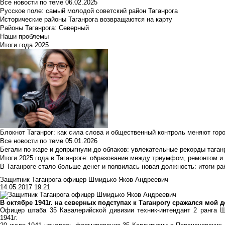
Все новости по теме
06.02.2025
Русское поле: самый молодой советский район Таганрога
Исторические районы Таганрога возвращаются на карту
Районы Таганрога: Северный
Наши проблемы
Итоги года 2025
Блокнот Таганрог: как сила слова и общественный контроль меняют гор
Все новости по теме
05.01.2026
Бегали по жаре и допрыгнули до облаков: увлекательные рекорды тага
Итоги 2025 года в Таганроге: образование между триумфом, ремонтом 
В Таганроге стало больше денег и появилась новая должность: итоги ра
Защитник Таганрога офицер Шмидько Яков Андреевич
14.05.2017 19:21
В октябре 1941г. на северных подступах к Таганрогу сражался мой
Офицер штаба 35 Кавалерийской дивизии техник-интендант 2 ранга
1941г.