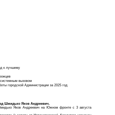
од к лучшему
нрожцев
и системным вызовом
боты городской Администрации за 2025 год
 дед Шмидько Яков Андреевич.
 Шмидько Яков Андреевич на Южном фронте с 3 августа