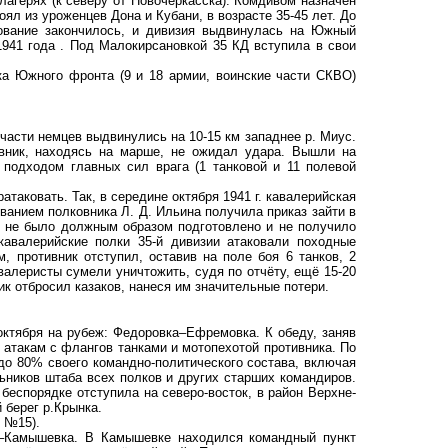
агерях (к северу от Новочеркасска). Комдивом назначен
ял из уроженцев Дона и Кубани, в возрасте 35-45 лет. До
ование закончилось, и дивизия выдвинулась на Южный
 1941 года . Под Малокирсановкой 35 КД вступила в свои
ка Южного фронта (9 и 18 армии, воинские части СКВО)
 части немцев выдвинулись на 10-15 км западнее р. Миус.
ивник, находясь на марше, не ожидал удара. Вышли на
подходом главных сил врага (1 танковой и 11 полевой
таковать. Так, в середине октября 1941 г. кавалерийская
ованием полковника Л. Д. Ильина получила приказ зайти в
и не было должным образом подготовлено и не получило
кавалерийские полки 35-й дивизии атаковали походные
, противник отступил, оставив на поле боя 6 танков, 2
валеристы сумели уничтожить, судя по отчёту, ещё 15-20
ик отбросил казаков, нанеся им значительные потери.
октября на рубеж: Федоровка–Ефремовка. К обеду, заняв
 атакам с флангов танками и мотопехотой противника. По
 до 80% своего командно-политического состава, включая
ьников штаба всех полков и других старших командиров.
 беспорядке отступила на северо-восток, в район Верхне-
 берег р.Крынка.
 №15).
ая–Камышевка. В Камышевке находился командный пункт