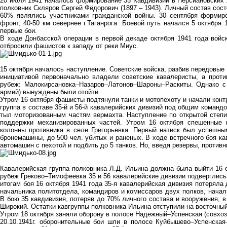
20 июля 1941 началось формирование 35 Кавдивизии в Персиановских л
полковник Скляров Сергей Фёдорович (1897 – 1943). Личный состав состо
60% являлись участниками гражданской войны. 30 сентября формир
фронт, 40-50 км севернее г.Таганрога. Боевой путь начался 5 октября
первые бои.
В ходе Донбасской операции в первой декаде октября 1941 года войс
отбросили фашистов к западу от реки Миус.
15 октября началось наступление. Советские войска, разбив передовые
инициативой первоначально владели советские кавалеристы, а прот
рубеж: Малокирсановка–Назаров–Латонов–Шароны–Раскиты. Однако с 
армий) вынуждены были отойти.
Утром 16 октября фашисты подтянули танки и мотопехоту и начали контра
группа в составе 35-й и 56-й кавалерийских дивизий под общим команд
тыл моторизованным частям вермахта. Наступление по открытой степ
поддержки механизированных частей. Утром 16 октября спешенные 
колонны противника в селе Григорьевка. Первый натиск был успешным
бронемашины, до 500 чел. убитых и раненых. В ходе встречного боя ка
автомашин с пехотой и подбить до 5 танков. Но, введя резервы, противн
Кавалерийская группа полковника Л.Д. Ильина должна была выйти 16 
рубеж Греково–Тимофеевка 35 и 56 кавалерийские дивизии подверглись
итогам боя 16 октября 1941 года 35-я кавалерийская дивизия потеряла
начальника политотдела, командиров и комиссаров двух полков, начал
В бою 35 кавдивизия, потеряв до 70% личного состава и вооружения, в
Широкий. Остатки кавгруппы полковника Ильина отступили на восточный
Утром 18 октября заняли оборону в полосе Надежный–Успенская (совхоз
20.10.1941г. оборонительные бои шли в полосе Куйбышево–Успенск