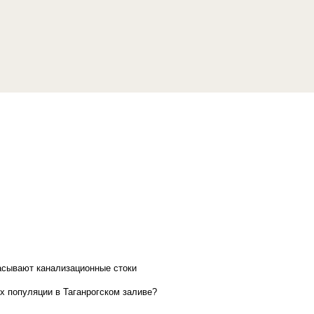
асывают канализационные стоки
х популяции в Таганрогском заливе?