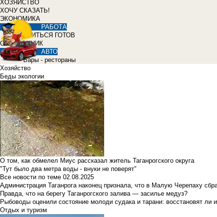
ХОЗЯЙСТВО
ХОЧУ СКАЗАТЬ!
ЭКОНОМИКА
РАБОТА
УЧИТЬСЯ ГОТОВ
СПРАВОЧНИК
АВТО
Бары - рестораны
Хозяйство
Беды экологии
О том, как обмелел Миус рассказал житель Таганрогского округа
"Тут было два метра воды - внуки не поверят"
Все новости по теме
02.08.2025
Администрация Таганрога наконец признала, что в Малую Черепаху сбр
Правда, что на берегу Таганрогского залива — засилье медуз?
Рыбоводы оценили состояние молоди судака и тарани: восстановят ли и
Отдых и туризм