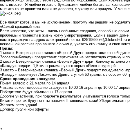
вареное яйцо, огурцы, летом предпочитаю мороженое. Если хозяева едят
есть вместе. Я люблю играть с бумажками, люблю бегать за хозяевами,
мне что-то не нравится или я не доволен, я ухожу или прячусь. У меня 
Все любят котов, и мы не исключением, поэтому мы решили не обделять
«Самый красивый кот».
Всем известно, что коты – очень необычные создания, способные своим
проблемы и принести в жизнь нотку умиротворения. Если в вашем доме 
нам в редакцию на адрес электронной почты:
9281968876@bloknot61.ru
и
небольшой рассказ про вашего любимца, указать его кличку и свои конт
Призы:
1 место- Ветеринарная клиника «
Верный Друг
» предоставляет победите
Зоосалон«
Какаду
» предоставит сертификат на бесплатную стрижку и по
2 место- Ветеринарная клиника «
Верный Друг
» дарит баночку влажного к
«
Какаду
» подарит 1,5 килограмма сухого корма «Ямс» с курицей.
3 место – Ветеринарная клиника «
Верный Друг
» подарит победителю иг
«
Какаду
» презентует Лакомство Дримс с уткой 60 грамм, с лососем 60 г
Сроки проведения конкурса:
Прием заявок: с 21 марта по 14 апреля
Читательское голосование стартует в 10.00 16 апреля до 10.00 17 апрел
Победители будут объявлены 17 апреля.
Дорогие участники, при подсчете результатов учитываются голоса тольк
Китая и прочих будут сняты нашими IT-специалистами! Убедительная про
Желаем всем удачи!
Договор публичной оферты
2