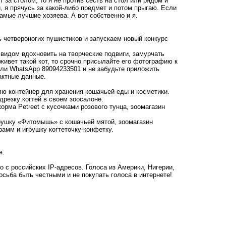
 за столом, то я не против сесть на стол или рядом и
 я прячусь за какой-либо предмет и потом прыгаю. Если
самые лучшие хозяева. А вот собственно и я.
 четвероногих пушистиков и запускаем новый конкурс
 видом вдохновить на творческие подвиги, замурчать
живет такой кот, то срочно присылайте его фотографию к
ли WhatsApp 89094233501 и не забудьте приложить
актные данные.
лю контейнер для хранения кошачьей еды и косметики.
дрезку когтей в своем зоосалоне.
орма Petreet с кусочками розового тунца, зоомагазин
рушку «Фитомышь» с кошачьей мятой, зоомагазин
рамм и игрушку когтеточку-конфетку.
я.
о с российских IP-адресов. Голоса из Америки, Нигерии,
сьба быть честными и не покупать голоса в интернете!