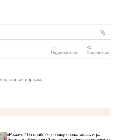
Подписаться
Поделиться
ев, станьте первым.
«Россию? На слабо?»: почему провалилась игра
Трампа с обещанием Зеленскому лицензии на ракеты