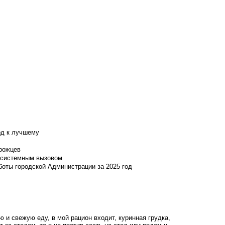
од к лучшему
нрожцев
и системным вызовом
боты городской Администрации за 2025 год
 и свежую еду, в мой рацион входит, куринная грудка,