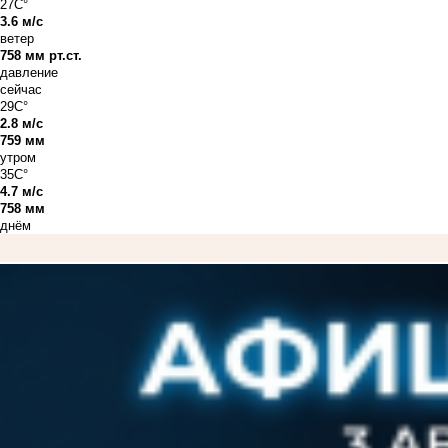
27C°
3.6 м/с
ветер
758 мм рт.ст.
давление
сейчас
29C°
2.8 м/с
759 мм
утром
35C°
4.7 м/с
758 мм
днём