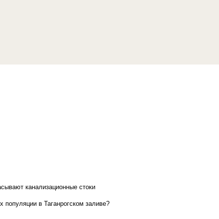
асывают канализационные стоки
х популяции в Таганрогском заливе?