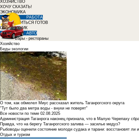
ХОЗЯЙСТВО
ХОЧУ СКАЗАТЬ!
ЭКОНОМИКА
РАБОТА
УЧИТЬСЯ ГОТОВ
СПРАВОЧНИК
АВТО
Бары - рестораны
Хозяйство
Беды экологии
О том, как обмелел Миус рассказал житель Таганрогского округа
"Тут было два метра воды - внуки не поверят"
Все новости по теме
02.08.2025
Администрация Таганрога наконец признала, что в Малую Черепаху сбр
Правда, что на берегу Таганрогского залива — засилье медуз?
Рыбоводы оценили состояние молоди судака и тарани: восстановят ли и
Отдых и туризм