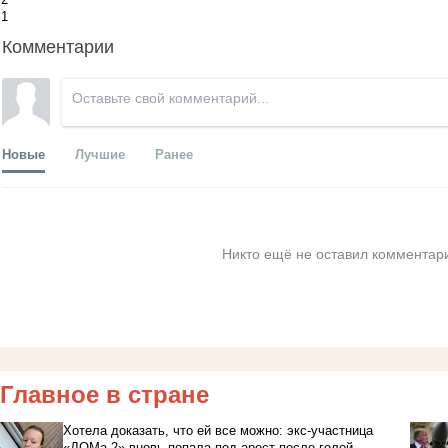
1
Комментарии
Новые
Лучшие
Ранее
Никто ещё не оставил комментари
Главное в стране
Хотела доказать, что ей все можно: экс-участница
«ДОМа-2» вновь попала под арест после голой