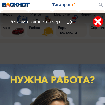
Таганрог
Новости
Учиться
Медицина
Магазины
готов
Реклама закроется через:
10
Авто
Работа
Бары
Справоч
- рестораны
404
Страница
не найдена