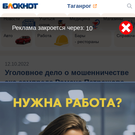
Таганрог
Новости
Учиться
Медицина
Магазины
готов
Реклама закроется через:
10
Авто
Работа
Бары
Справоч
- рестораны
12.10.2022
Уголовное дело о мошенничестве
экс-зампреда Романа Петрашова
Публикации на тему: Уголовное дело
о мошенничестве экс-зампреда