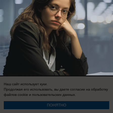
Романа Петрашова
Здесь ничего нет
Реклама на сайте
Вакансии
Контакты
Информация
Запись о регистрации СМИ: Эл № ФС 77-73438, выдано Федеральной
службой по надзору в сфере связи, информационных технологий и
Наш сайт использует куки.
массовых коммуникаций (Роскомнадзор) 17 августа 2018 г.
Продолжая его использовать, вы даете согласие на обработку
файлов cookie
и пользовательских данных.
ПОНЯТНО