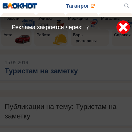
Таганрог
Новости
Учиться
Медицина
Магазины
готов
Реклама закроется через:
7
Авто
Работа
Бары
Справоч
- рестораны
15.05.2019
Туристам на заметку
Публикации на тему: Туристам на
заметку