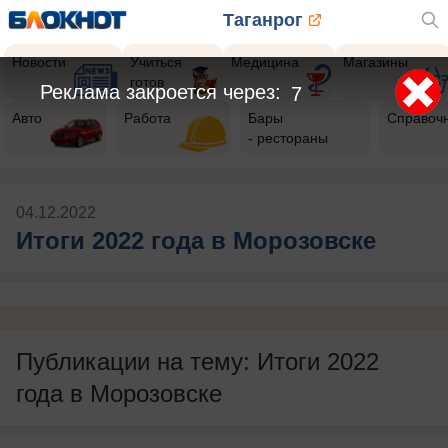
Таганрог
Новости
Учиться
Медицина
Магазины
готов
Реклама закроется через:
7
Авто
Работа
Бары
Справоч
- рестораны
04.12.2022
Итоги 2022 года в Морозовске
Публикации на тему: Итоги 2022
года в Морозовске