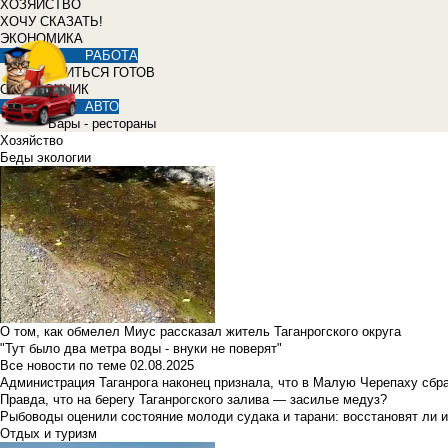
ХОЗЯЙСТВО
ХОЧУ СКАЗАТЬ!
ЭКОНОМИКА
РАБОТА
УЧИТЬСЯ ГОТОВ
СПРАВОЧНИК
АВТО
Бары - рестораны
Хозяйство
Беды экологии
О том, как обмелел Миус рассказал житель Таганрогского округа
"Тут было два метра воды - внуки не поверят"
Все новости по теме
02.08.2025
Администрация Таганрога наконец признала, что в Малую Черепаху сбр
Правда, что на берегу Таганрогского залива — засилье медуз?
Рыбоводы оценили состояние молоди судака и тарани: восстановят ли и
Отдых и туризм