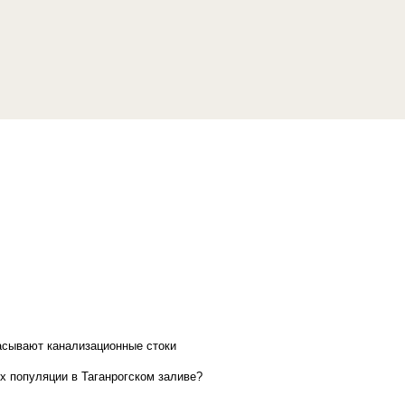
асывают канализационные стоки
х популяции в Таганрогском заливе?