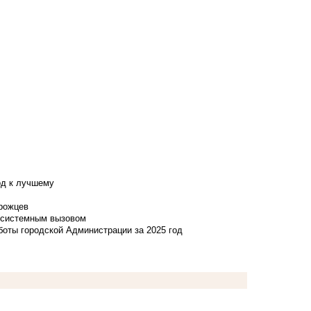
од к лучшему
нрожцев
и системным вызовом
боты городской Администрации за 2025 год