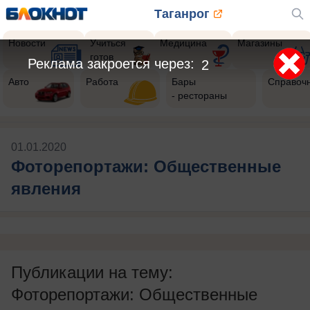
Таганрог
Новости
Учиться
Медицина
Магазины
готов
Авто
Работа
Бары
Справоч
- рестораны
01.01.2020
Фоторепортажи: Общественные
явления
Публикации на тему:
Фоторепортажи: Общественные